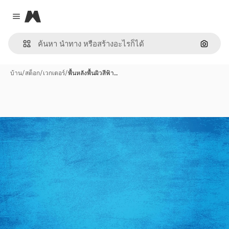
Magnific
Close menu
ค้นหาต
บ้าน
/
สต็อก
/
เวกเตอร์
/
พื้นหลังพื้นผิวสีฟ้า…