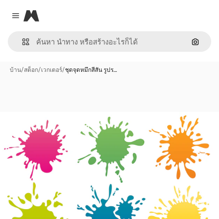
Magnific
Close menu
ค้นหาต
บ้าน
/
สต็อก
/
เวกเตอร์
/
ชุดจุดหมึกสีสัน รูปร…