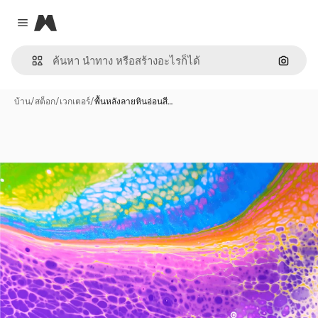
Magnific
Close menu
ค้นหาต
บ้าน
/
สต็อก
/
เวกเตอร์
/
พื้นหลังลายหินอ่อนสี…