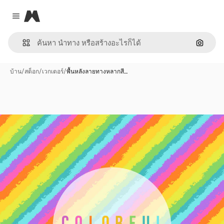
Magnific
Close menu
ค้นหาต
บ้าน
/
สต็อก
/
เวกเตอร์
/
พื้นหลังลายทางหลากสี…