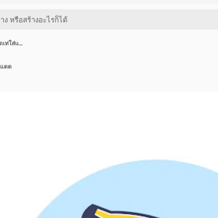
ดเท่ใส่แ…
ันแดด