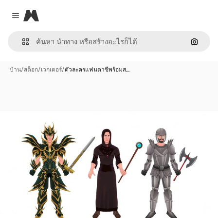
Magnific
Close menu
ค้นหาต
บ้าน
/
สต็อก
/
เวกเตอร์
/
ตัวละครแฟนตาซีพร้อมส…