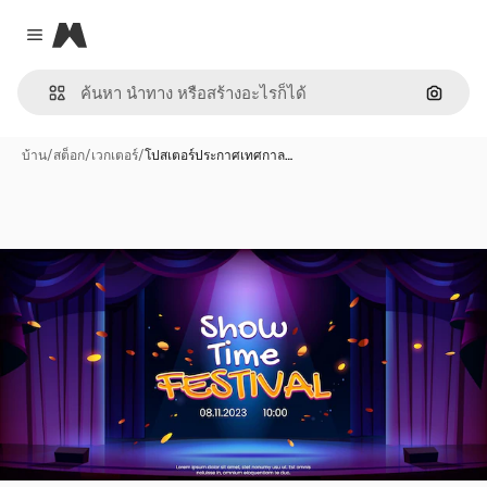
Magnific
Close menu
ค้นหาต
บ้าน
/
สต็อก
/
เวกเตอร์
/
โปสเตอร์ประกาศเทศกาล…