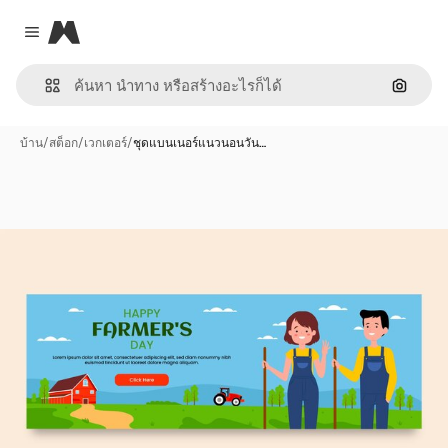
Magnific
Close menu
ค้นหาต
บ้าน
/
สต็อก
/
เวกเตอร์
/
ชุดแบนเนอร์แนวนอนวัน…