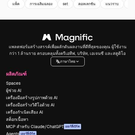
แพ็ค
การเฉลิมฉลอง
set
คอลเลกชัน
แนวราบ
เกษ
แพลตฟอร์มสร้างสรรค์เพื่อผลักดันผลงานที่ดีที่สุดของคุณ ผู้ใช้งาน
กว่า 1 ล้านราย ครอบคลุมทั้งครีเอทีฟ, บริษัท, เอเจนซี และสตูดิโอ
ภาษาไทย
ผลิตภัณฑ์
Spaces
ผู้ช่วย AI
เครื่องมือสร้างรูปภาพด้วย AI
เครื่องมือสร้างวิดีโอด้วย AI
เครื่องกำเนิดเสียง AI
สต็อกเนื้อหา
MCP สำหรับ Claude/ChatGPT
เออร์ลี่เบิร์ด
Agents
เออร์ลี่เบิร์ด