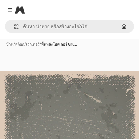
Magnific
Close menu
ค้นหาต
บ้าน
/
สต็อก
/
เวกเตอร์
/
พื้นหลังโปสเตอร์ Gru…