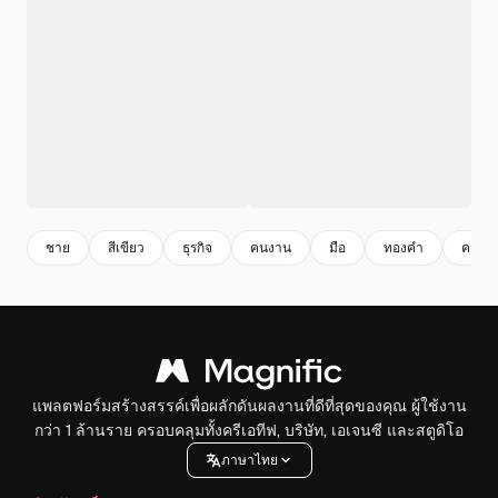
ชาย
สีเขียว
ธุรกิจ
คนงาน
มือ
ทองคํา
ความส
แพลตฟอร์มสร้างสรรค์เพื่อผลักดันผลงานที่ดีที่สุดของคุณ ผู้ใช้งาน
กว่า 1 ล้านราย ครอบคลุมทั้งครีเอทีฟ, บริษัท, เอเจนซี และสตูดิโอ
ภาษาไทย