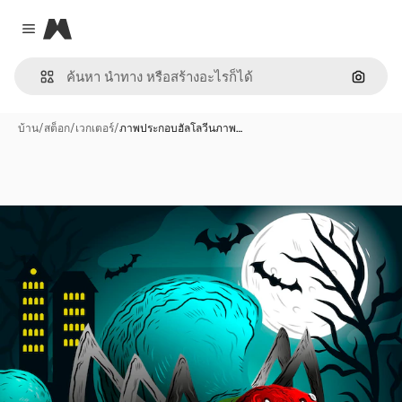
Magnific
Close menu
ค้นหาต
บ้าน
/
สต็อก
/
เวกเตอร์
/
ภาพประกอบฮัลโลวีนภาพ…