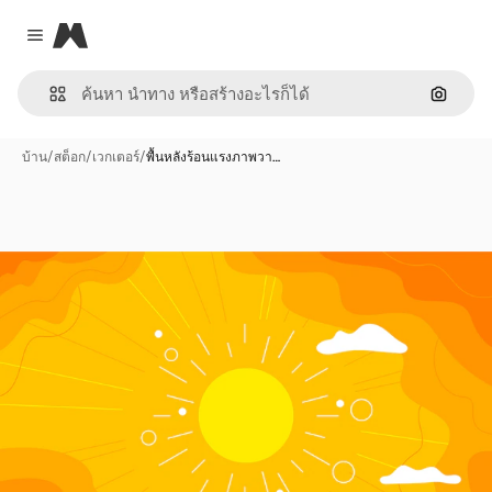
Magnific
Close menu
ค้นหาต
บ้าน
/
สต็อก
/
เวกเตอร์
/
พื้นหลังร้อนแรงภาพวา…