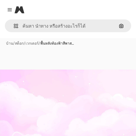
Magnific
Close menu
ค้นหาต
บ้าน
/
สต็อก
/
เวกเตอร์
/
พื้นหลังท้องฟ้าสีพาส…