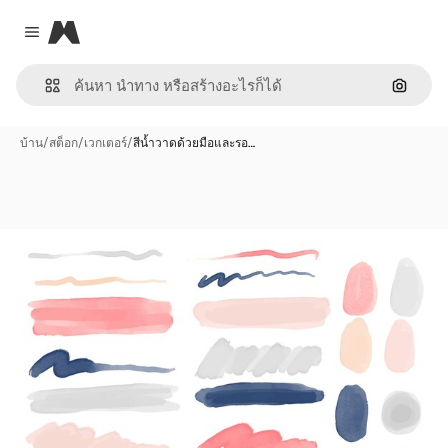
Magnific
Close menu
ค้นหาต
บ้าน
/
สต็อก
/
เวกเตอร์
/
สีน้ำวาดด้วยมือและรอ…