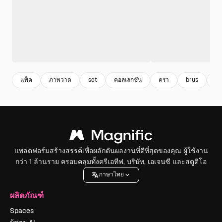
แพ็ค
ภาพวาด
set
คอลเลกชัน
ครา
brus
ภ
แพลตฟอร์มสร้างสรรค์เพื่อผลักดันผลงานที่ดีที่สุดของคุณ ผู้ใช้งาน
กว่า 1 ล้านราย ครอบคลุมทั้งครีเอทีฟ, บริษัท, เอเจนซี และสตูดิโอ
ภาษาไทย
ผลิตภัณฑ์
Spaces