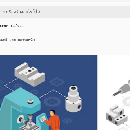
ออกแบบไอโซเ…
มตริกอุตสาหกรรมหนัก