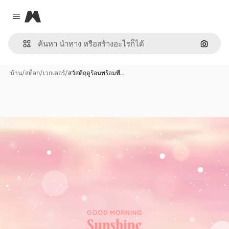
Magnific
Close menu
ค้นหาต
บ้าน
/
สต็อก
/
เวกเตอร์
/
สวัสดีฤดูร้อนพร้อมพื…