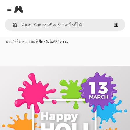
Magnific
Close menu
ค้นหาต
บ้าน
/
สต็อก
/
เวกเตอร์
/
พื้นหลังโฮลีที่มีครา…