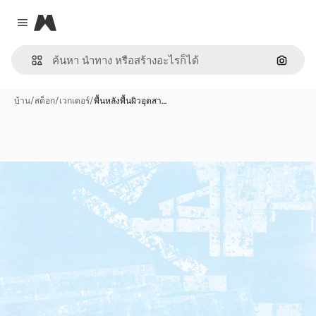
Magnific
Close menu
ค้นหาต
บ้าน
/
สต็อก
/
เวกเตอร์
/
พื้นหลังพื้นผิวอุตสา…