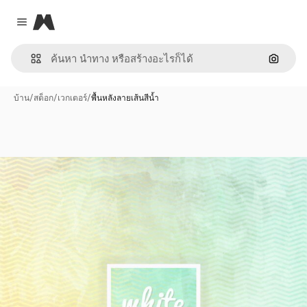
Magnific
Close menu
ค้นหาต
บ้าน
/
สต็อก
/
เวกเตอร์
/
พื้นหลังลายเส้นสีน้ำ