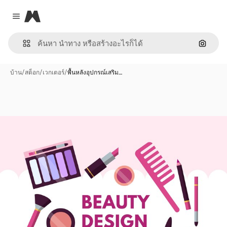
Magnific
Close menu
ค้นหาต
บ้าน
/
สต็อก
/
เวกเตอร์
/
พื้นหลังอุปกรณ์เสริม…