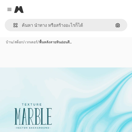
Magnific
Close menu
ค้นหาต
บ้าน
/
สต็อก
/
เวกเตอร์
/
พื้นหลังลายหินอ่อนสี…