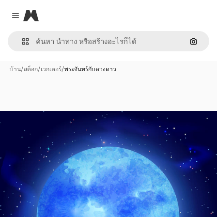
Magnific
Close menu
ค้นหาต
บ้าน
/
สต็อก
/
เวกเตอร์
/
พระจันทร์กับดวงดาว