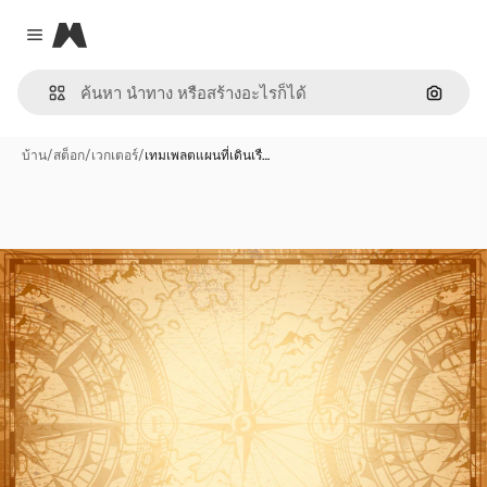
Magnific
Close menu
ค้นหาต
บ้าน
/
สต็อก
/
เวกเตอร์
/
เทมเพลตแผนที่เดินเรื…