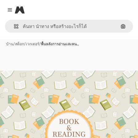
Magnific
Close menu
ค้นหาต
บ้าน
/
สต็อก
/
เวกเตอร์
/
พื้นหลังการอ่านและหน…