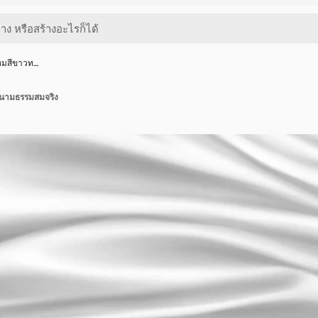
ไหมสีขาวท…
็นนามธรรมสมจริง