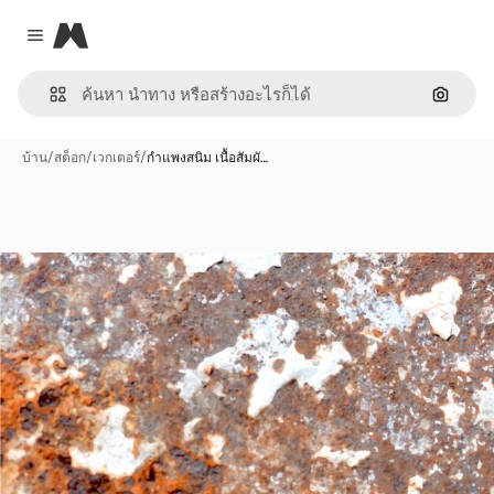
Magnific
Close menu
ค้นหาต
บ้าน
/
สต็อก
/
เวกเตอร์
/
กำแพงสนิม เนื้อสัมผั…