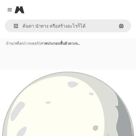
Magnific
Close menu
ค้นหาต
บ้าน
/
สต็อก
/
เวกเตอร์
/
ภาพประกอบพื้นผิวดวงจ…