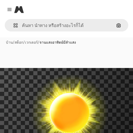
Magnific
Close menu
ค้นหาต
บ้าน
/
สต็อก
/
เวกเตอร์
/
จานแสงอาทิตย์มีลำแสง