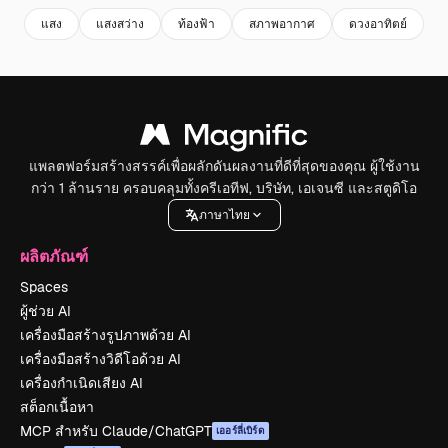
แสง
แสงสว่าง
ท้องฟ้า
สภาพอากาศ
ดวงอาทิตย์
ธ
แพลตฟอร์มสร้างสรรค์เพื่อผลักดันผลงานที่ดีที่สุดของคุณ ผู้ใช้งาน
กว่า 1 ล้านราย ครอบคลุมทั้งครีเอทีฟ, บริษัท, เอเจนซี และสตูดิโอ
ภาษาไทย
ผลิตภัณฑ์
Spaces
ผู้ช่วย AI
เครื่องมือสร้างรูปภาพด้วย AI
เครื่องมือสร้างวิดีโอด้วย AI
เครื่องกำเนิดเสียง AI
สต็อกเนื้อหา
MCP สำหรับ Claude/ChatGPT
เออร์ลี่เบิร์ด