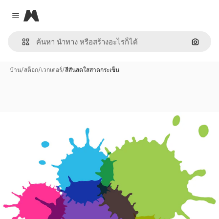
Magnific
Close menu
ค้นหาต
บ้าน
/
สต็อก
/
เวกเตอร์
/
สีสันสดใสสาดกระเซ็น