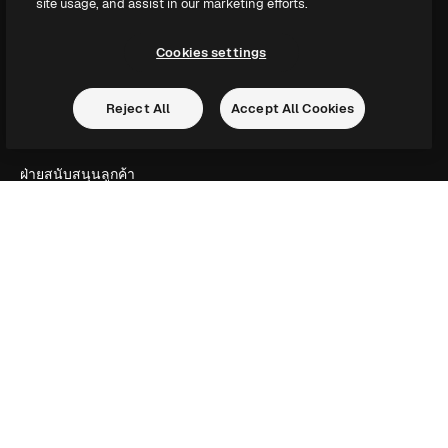
site usage, and assist in our marketing efforts.
Slidesgo
ขายเนื้อหา
Cookies settings
ห้องแถลงข่าว
กำลังมองหา magnific.ai
Reject All
Accept All Cookies
ติดต่อเรา
ฝ่ายสนับสนุนลูกค้า
Instagram
YouTube
LinkedIn
TikTok
Discord
X
Reddit
Copyright © 2010-
2026
Freepik Company S.L.U.
สงวนลิขสิทธิ์
.