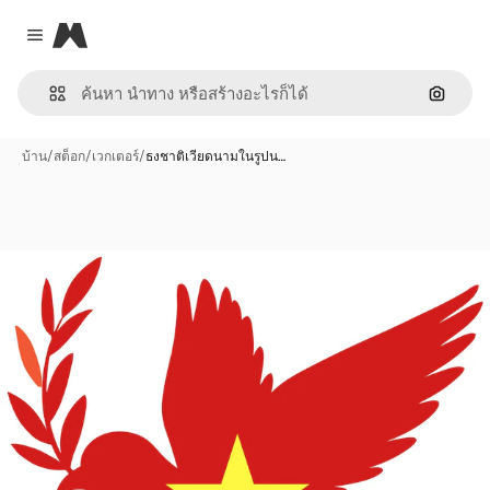
Magnific
Close menu
ค้นหาต
บ้าน
/
สต็อก
/
เวกเตอร์
/
ธงชาติเวียดนามในรูปน…