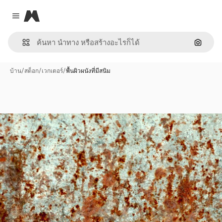
Magnific
Close menu
ค้นหาต
บ้าน
/
สต็อก
/
เวกเตอร์
/
พื้นผิวผนังที่มีสนิม