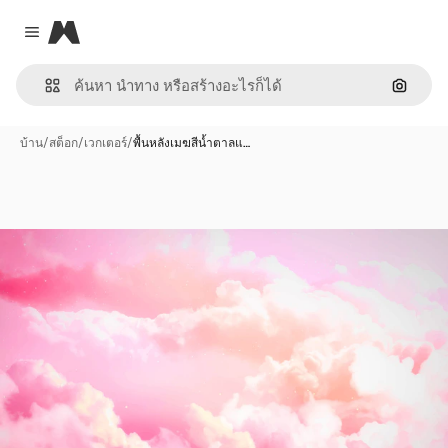
Magnific
Close menu
ค้นหาต
บ้าน
/
สต็อก
/
เวกเตอร์
/
พื้นหลังเมฆสีน้ำตาลแ…