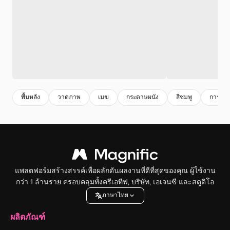
พื้นหลัง
วาดภาพ
เมฆ
กระดาษผนัง
สีชมพู
การแกะ
แพลตฟอร์มสร้างสรรค์เพื่อผลักดันผลงานที่ดีที่สุดของคุณ ผู้ใช้งาน
กว่า 1 ล้านราย ครอบคลุมทั้งครีเอทีฟ, บริษัท, เอเจนซี และสตูดิโอ
ภาษาไทย
ผลิตภัณฑ์