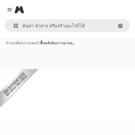
Magnific
Close menu
ค้นหาต
บ้าน
/
สต็อก
/
เวกเตอร์
/
พื้นหลังห้องว่างนามธ…