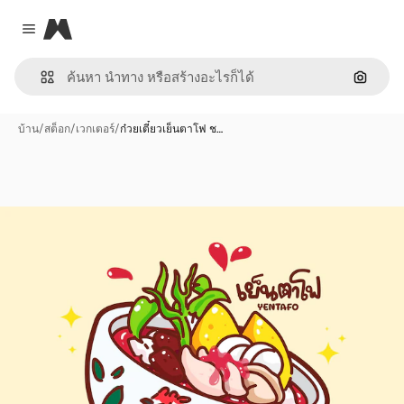
Magnific
Close menu
ค้นหาต
บ้าน
/
สต็อก
/
เวกเตอร์
/
ก๋วยเตี๋ยวเย็นตาโฟ ช…