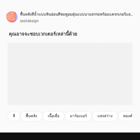
พื้นหลังสีน้ำแบบหินอ่อนสีชมพูอมฝุ่นแบบนามธรรมพร้อมแครกเกอร์และคราบสีทอง
ssstdesign
คุณอาจจะชอบเวกเตอร์เหล่านี้ด้วย
สี
พื้นหลัง
เนื้อเยื่อ
มาร์มเบอร์
แสงสว่าง
ทองคํา