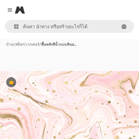
Magnific
Close menu
ค้นหาต
บ้าน
/
สต็อก
/
เวกเตอร์
/
พื้นหลังสีน้ำแบบหินอ…
พรีเมี่ยม