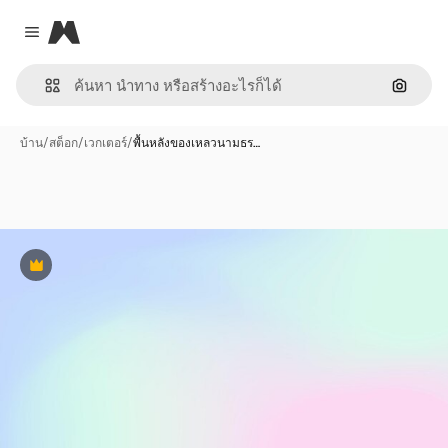
Magnific
Close menu
ค้นหาต
บ้าน
/
สต็อก
/
เวกเตอร์
/
พื้นหลังของเหลวนามธร…
พรีเมี่ยม