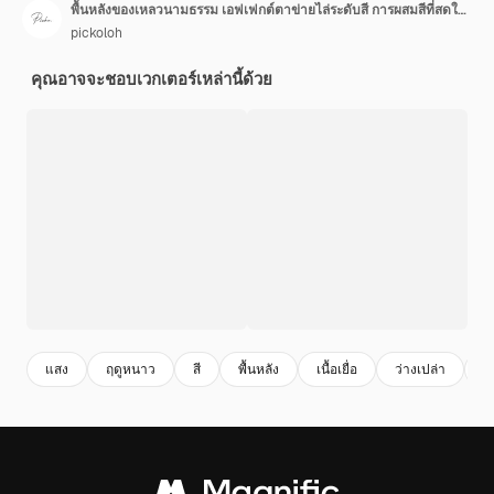
พื้นหลังของเหลวนามธรรม เอฟเฟกต์ตาข่ายไล่ระดับสี การผสมสีที่สดใส การผสมสีของเหลวที่พร่ามัว เทมเพลตการออกแบบที่ทันสมัยสำหรับหน้าเว็บ โฆษณา แบนเนอร์ โปสเตอร์ โบรชัวร์ ภาพประกอบเวกเตอร์
pickoloh
คุณอาจจะชอบเวกเตอร์เหล่านี้ด้วย
แสง
ฤดูหนาว
สี
พื้นหลัง
เนื้อเยื่อ
ว่างเปล่า
ส