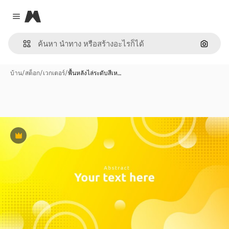
Magnific
Close menu
ค้นหาต
บ้าน
/
สต็อก
/
เวกเตอร์
/
พื้นหลังไล่ระดับสีเห…
พรีเมี่ยม