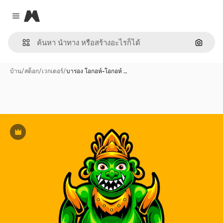
Magnific
Close menu
ค้นหาต
บ้าน
/
สต็อก
/
เวกเตอร์
/
บารอง โอกอห์-โอกอห์ …
พรีเมี่ยม