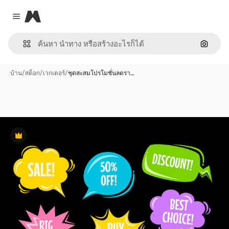
Magnific
Close menu
ค้นหาต
บ้าน
/
สต็อก
/
เวกเตอร์
/
ชุดสะสมโปรโมชั่นลดรา…
พรีเมี่ยม