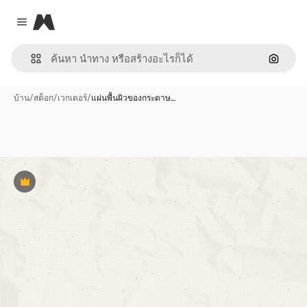
Magnific
Close menu
ค้นหาต
บ้าน
/
สต็อก
/
เวกเตอร์
/
แผ่นพื้นผิวของกระดาษ…
พรีเมี่ยม