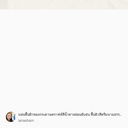
แผ่นพื้นผิวของกระดาษคราฟท์สีน้ำตาลอ่อนยับย่น พื้นผิวสีครีมนามธรรม พื้นหลังกระดาษเก่า สีเบจเก่า
lanasham