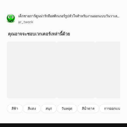
เด็กชายการ์ตูนน่ารักถือสติกเกอร์รูปหัวใจสำหรับงานออกแบบวันวาเลนไทน์
ar_twork
คุณอาจจะชอบเวกเตอร์เหล่านี้ด้วย
สีฟ้า
สีแดง
สนุก
วันหยุด
สีน้ําตาล
การออกแบบ