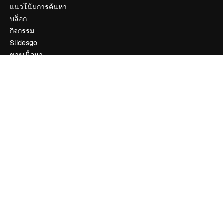
แนวโน้มการค้นหา
บล็อก
กิจกรรม
Slidesgo
ขายเนื้อหา
ห้องแถลงข่าว
กำลังมองหา magnific.ai
ติดต่อเรา
ฝ่ายสนับสนุนลูกค้า
Instagram
YouTube
LinkedIn
TikTok
Discord
X
Reddit