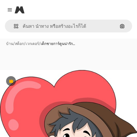
Magnific
Close menu
ค้นหาต
บ้าน
/
สต็อก
/
เวกเตอร์
/
เด็กชายการ์ตูนน่ารัก…
พรีเมี่ยม