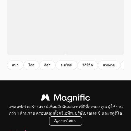
สนุก
ใกล้
สีดํา
อเมริกัน
วิถีชีวิต
สวยงาม
ใบห
แพลตฟอร์มสร้างสรรค์เพื่อผลักดันผลงานที่ดีที่สุดของคุณ ผู้ใช้งาน
กว่า 1 ล้านราย ครอบคลุมทั้งครีเอทีฟ, บริษัท, เอเจนซี และสตูดิโอ
ภาษาไทย