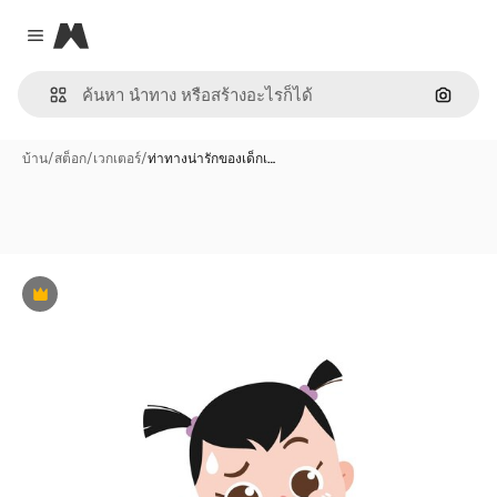
Magnific
Close menu
ค้นหาต
บ้าน
/
สต็อก
/
เวกเตอร์
/
ท่าทางน่ารักของเด็กเ…
พรีเมี่ยม