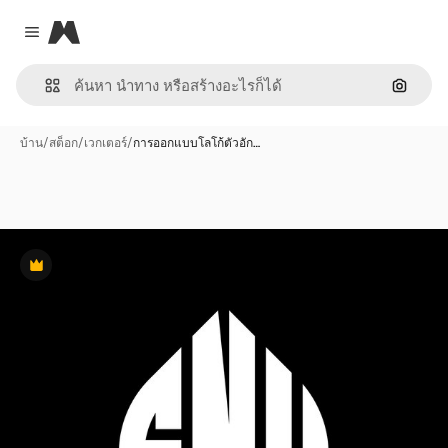
Magnific
Close menu
ค้นหาต
บ้าน
/
สต็อก
/
เวกเตอร์
/
การออกแบบโลโก้ตัวอัก…
พรีเมี่ยม