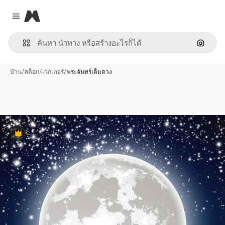
Magnific
Close menu
ค้นหาต
บ้าน
/
สต็อก
/
เวกเตอร์
/
พระจันทร์เต็มดวง
พรีเมี่ยม