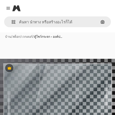
Magnific
Close menu
ค้นหาต
บ้าน
/
สต็อก
/
เวกเตอร์
/
ตู้โชว์กระจก - องค์ป…
พรีเมี่ยม