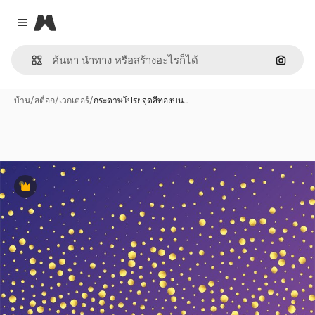
Magnific
Close menu
ค้นหาต
บ้าน
/
สต็อก
/
เวกเตอร์
/
กระดาษโปรยจุดสีทองบน…
พรีเมี่ยม