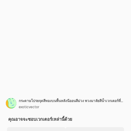
กระดาษโปรยจุดสีทองบนพื้นหลังนีออนสีม่วง พวงมาลัยสีน้ำเวกเตอร์ที่แยกจากกัน วงกลมกลมแบนที่เป็นนามธรรม สายสตรีมระเบิดวันเกิดสีทอง การ์ดฉลองสีน้ำ มินิมอลวันครบรอบ
exoticvector
คุณอาจจะชอบเวกเตอร์เหล่านี้ด้วย