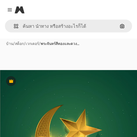
Magnific
Close menu
ค้นหาต
บ้าน
/
สต็อก
/
เวกเตอร์
/
พระจันทร์สีทองและดวง…
พรีเมี่ยม