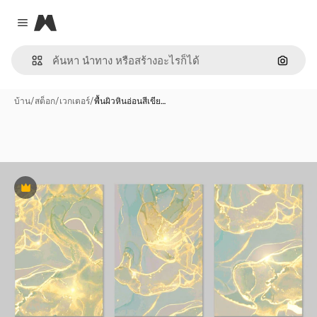
Magnific
Close menu
ค้นหาต
บ้าน
/
สต็อก
/
เวกเตอร์
/
พื้นผิวหินอ่อนสีเขีย…
พรีเมี่ยม