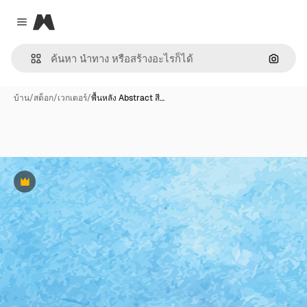
Magnific
Close menu
ค้นหาต
บ้าน
/
สต็อก
/
เวกเตอร์
/
พื้นหลัง Abstract สี…
พรีเมี่ยม