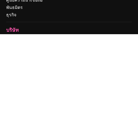
พันธมิตร
ธุรกิจ
บริษัท
ราคา
เกี่ยวกับเรา
รีวิว
ร่วมงานกับเรา
แนวโน้มการค้นหา
บล็อก
กิจกรรม
Slidesgo
ขายเนื้อหา
ห้องแถลงข่าว
กำลังมองหา magnific.ai
ติดต่อเรา
ฝ่ายสนับสนุนลูกค้า