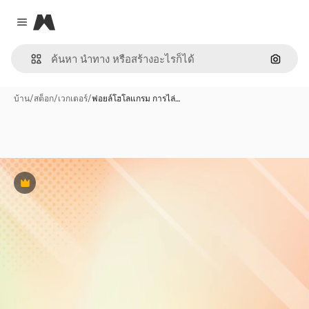
Magnific
Close menu
ค้นหาต
บ้าน
/
สต็อก
/
เวกเตอร์
/
ฟอยล์โฮโลแกรม การไล่…
พรีเมี่ยม